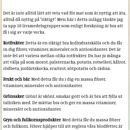
Det är inte alltid lätt att veta vad för mat som är nyttig att äta,
alltså då nyttig på "riktigt". Men här i detta inlägg tänkte jag
ta upp 10 livsmedelsgrupper som enligt forskning är bra att
få i sig av varje vecka.
Rotfrukter
: Detta är en riktigt bra kolhydratskälla och du får
in dig fibrer, vitaminer, mineraler och antioxidanter. Det är
inte fel att variera mellan olika rotfrukter. Du har ju många
att välja på som morot, palsternacka, potatis, rotselleri, kålrot,
rödbeta, jordärtskocka, svartrot, sötpotatis och rädisa.
Frukt och bär
: Med detta får du i dig en massa fibrer,
vitaminer, mineraler och antioxidanter.
Grönsaker
: Grönt är skönt, smakar gott och är bra att fylla ut
tallriken med. De mättar bra och ger en massa vitaminer,
mineraler och antioxidanter.
Gryn och fullkornsprodukter
: Med detta får du massa fibrer
och fullkorn. Fibrer hjälper till att reglera våra blodfetter, är