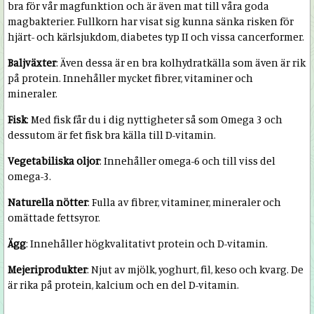
bra för vår magfunktion och är även mat till våra goda
magbakterier. Fullkorn har visat sig kunna sänka risken för
hjärt- och kärlsjukdom, diabetes typ II och vissa cancerformer.
Baljväxter
: Även dessa är en bra kolhydratkälla som även är rik
på protein. Innehåller mycket fibrer, vitaminer och
mineraler.
Fisk
: Med fisk får du i dig nyttigheter så som Omega 3 och
dessutom är fet fisk bra källa till D-vitamin.
Vegetabiliska oljor
: Innehåller omega-6 och till viss del
omega-3.
Naturella nötter
: Fulla av fibrer, vitaminer, mineraler och
omättade fettsyror.
Ägg
: Innehåller högkvalitativt protein och D-vitamin.
Mejeriprodukter
: Njut av mjölk, yoghurt, fil, keso och kvarg. De
är rika på protein, kalcium och en del D-vitamin.