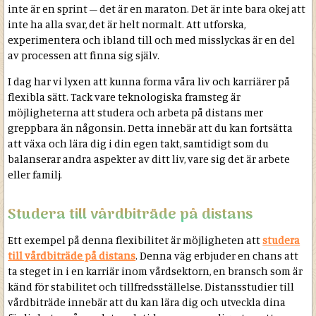
inte är en sprint – det är en maraton. Det är inte bara okej att
inte ha alla svar, det är helt normalt. Att utforska,
experimentera och ibland till och med misslyckas är en del
av processen att finna sig själv.
I dag har vi lyxen att kunna forma våra liv och karriärer på
flexibla sätt. Tack vare teknologiska framsteg är
möjligheterna att studera och arbeta på distans mer
greppbara än någonsin. Detta innebär att du kan fortsätta
att växa och lära dig i din egen takt, samtidigt som du
balanserar andra aspekter av ditt liv, vare sig det är arbete
eller familj.
Studera till vårdbiträde på distans
Ett exempel på denna flexibilitet är möjligheten att
studera
till vårdbiträde på distans
. Denna väg erbjuder en chans att
ta steget in i en karriär inom vårdsektorn, en bransch som är
känd för stabilitet och tillfredsställelse. Distansstudier till
vårdbiträde innebär att du kan lära dig och utveckla dina