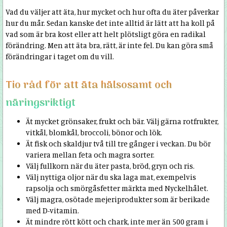
Vad du väljer att äta, hur mycket och hur ofta du äter påverkar
hur du mår. Sedan kanske det inte alltid är lätt att ha koll på
vad som är bra kost eller att helt plötsligt göra en radikal
förändring. Men att äta bra, rätt, är inte fel. Du kan göra små
förändringar i taget om du vill.
Tio råd för att äta hälsosamt och
näringsriktigt
Ät mycket grönsaker, frukt och bär. Välj gärna rotfrukter,
vitkål, blomkål, broccoli, bönor och lök.
Ät fisk och skaldjur två till tre gånger i veckan. Du bör
variera mellan feta och magra sorter.
Välj fullkorn när du äter pasta, bröd, gryn och ris.
Välj nyttiga oljor när du ska laga mat, exempelvis
rapsolja och smörgåsfetter märkta med Nyckelhålet.
Välj magra, osötade mejeriprodukter som är berikade
med D-vitamin.
Ät mindre rött kött och chark, inte mer än 500 gram i