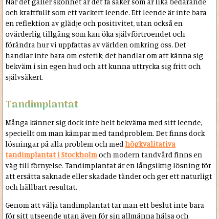
När det gäller skönhet är det få saker som är lika bedårande
och kraftfullt som ett vackert leende. Ett leende är inte bara
en reflektion av glädje och positivitet, utan också en
ovärderlig tillgång som kan öka självförtroendet och
förändra hur vi uppfattas av världen omkring oss. Det
handlar inte bara om estetik; det handlar om att känna sig
bekväm i sin egen hud och att kunna uttrycka sig fritt och
självsäkert.
Tandimplantat
Många känner sig dock inte helt bekväma med sitt leende,
speciellt om man kämpar med tandproblem. Det finns dock
lösningar på alla problem och med
högkvalitativa
tandimplantat i Stockholm
och modern tandvård finns en
väg till förnyelse. Tandimplantat är en långsiktig lösning för
att ersätta saknade eller skadade tänder och ger ett naturligt
och hållbart resultat.
Genom att välja tandimplantat tar man ett beslut inte bara
för sitt utseende utan även för sin allmänna hälsa och