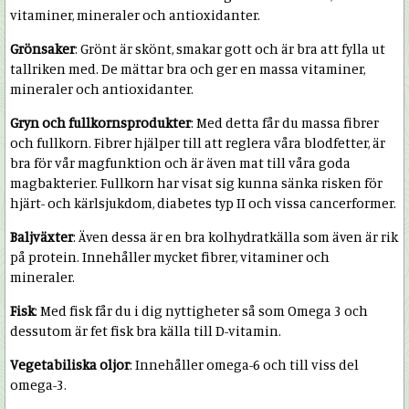
vitaminer, mineraler och antioxidanter.
Grönsaker
: Grönt är skönt, smakar gott och är bra att fylla ut
tallriken med. De mättar bra och ger en massa vitaminer,
mineraler och antioxidanter.
Gryn och fullkornsprodukter
: Med detta får du massa fibrer
och fullkorn. Fibrer hjälper till att reglera våra blodfetter, är
bra för vår magfunktion och är även mat till våra goda
magbakterier. Fullkorn har visat sig kunna sänka risken för
hjärt- och kärlsjukdom, diabetes typ II och vissa cancerformer.
Baljväxter
: Även dessa är en bra kolhydratkälla som även är rik
på protein. Innehåller mycket fibrer, vitaminer och
mineraler.
Fisk
: Med fisk får du i dig nyttigheter så som Omega 3 och
dessutom är fet fisk bra källa till D-vitamin.
Vegetabiliska oljor
: Innehåller omega-6 och till viss del
omega-3.