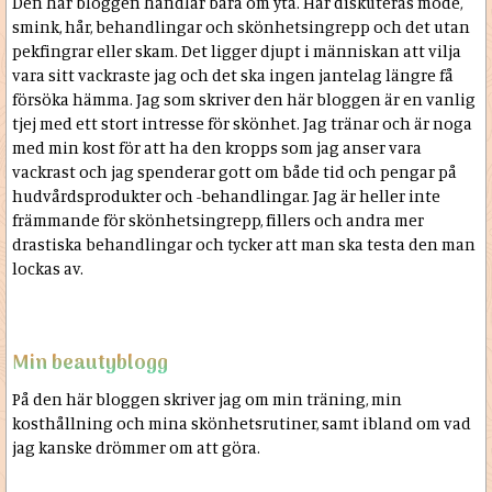
Den här bloggen handlar bara om yta. Här diskuteras mode,
smink, hår, behandlingar och skönhetsingrepp och det utan
pekfingrar eller skam. Det ligger djupt i människan att vilja
vara sitt vackraste jag och det ska ingen jantelag längre få
försöka hämma. Jag som skriver den här bloggen är en vanlig
tjej med ett stort intresse för skönhet. Jag tränar och är noga
med min kost för att ha den kropps som jag anser vara
vackrast och jag spenderar gott om både tid och pengar på
hudvårdsprodukter och -behandlingar. Jag är heller inte
främmande för skönhetsingrepp, fillers och andra mer
drastiska behandlingar och tycker att man ska testa den man
lockas av.
Min beautyblogg
På den här bloggen skriver jag om min träning, min
kosthållning och mina skönhetsrutiner, samt ibland om vad
jag kanske drömmer om att göra.