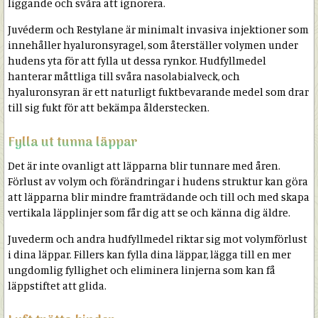
liggande och svåra att ignorera.
Juvéderm och Restylane är minimalt invasiva injektioner som
innehåller hyaluronsyragel, som återställer volymen under
hudens yta för att fylla ut dessa rynkor. Hudfyllmedel
hanterar måttliga till svåra nasolabialveck, och
hyaluronsyran är ett naturligt fuktbevarande medel som drar
till sig fukt för att bekämpa ålderstecken.
Fylla ut tunna läppar
Det är inte ovanligt att läpparna blir tunnare med åren.
Förlust av volym och förändringar i hudens struktur kan göra
att läpparna blir mindre framträdande och till och med skapa
vertikala läpplinjer som får dig att se och känna dig äldre.
Juvederm och andra hudfyllmedel riktar sig mot volymförlust
i dina läppar. Fillers kan fylla dina läppar, lägga till en mer
ungdomlig fyllighet och eliminera linjerna som kan få
läppstiftet att glida.